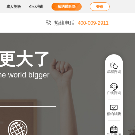
成人英语
企业培训
预约试听课
登录

热线电话
400-009-2911
界更大了

课程咨询
he world bigger

在线咨询

预约试听

