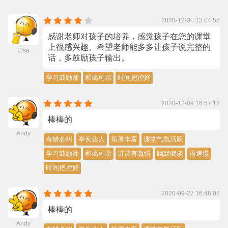
2020-12-30 13:04:57
感谢老师对孩子的培养，感觉孩子在您的课堂
上很感兴趣。希望老师能多多让孩子说完整的
Elsa
话，多鼓励孩子输出。
学习鼓励师
和蔼可亲
时间把控好
2020-12-09 16:57:12
棒棒的
Andy
有错必纠
举例达人
拓展丰富
课堂气氛活跃
学习鼓励师
和蔼可亲
讲课有激情
幽默健谈
语速慢
时间把控好
2020-09-27 16:46:02
棒棒的
Andy