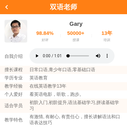
双语老师
Gary
98.84%
50000+
13年
好评
授课
培训
自我介绍
擅长课程
日常口语,青少年口语,零基础口语
学历专业
英语教育
教学经验
在线英语教学13年
个人爱好
看英语电影，听歌，跑步。
初阶入门,初阶提升,语法基础学习,拼读基础学
适合学员
习
有激情, 有耐心, 有责任心，擅长讲解语法和口
教学特色
语表达技巧