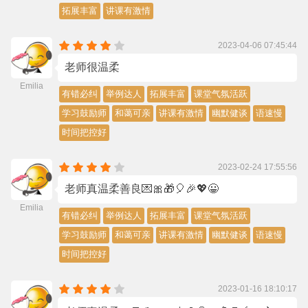
拓展丰富
讲课有激情
2023-04-06 07:45:44
老师很温柔
Emilia
有错必纠
举例达人
拓展丰富
课堂气氛活跃
学习鼓励师
和蔼可亲
讲课有激情
幽默健谈
语速慢
时间把控好
2023-02-24 17:55:56
老师真温柔善良💌🎀🎁🎈🎉💖😀
Emilia
有错必纠
举例达人
拓展丰富
课堂气氛活跃
学习鼓励师
和蔼可亲
讲课有激情
幽默健谈
语速慢
时间把控好
2023-01-16 18:10:17