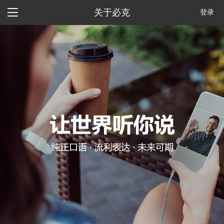

关于必克
登录