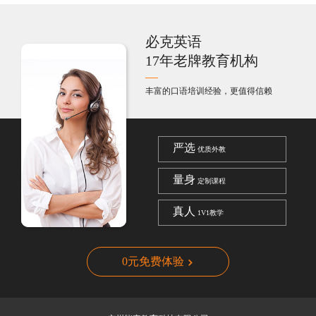
必克英语
17年老牌教育机构
丰富的口语培训经验，更值得信赖
严选
优质外教
量身
定制课程
真人
1V1教学
0元免费体验
