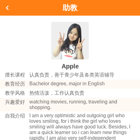
助教
Apple
擅长课程
认真负责，善于青少年及各类英语辅导
Bachelor degree, major in English
教育经历
教学风格
热情活泼，工作认真负责
watching movies, running, traveling and
兴趣爱好
shopping.
I am a very optimistic and outgoing girl who
自我介绍
loves smiling, for i think the girl who loves
smiling will always have good luck. Besides, I
am a quick learner so i can learn new things
rapidly. I am also very self-independent