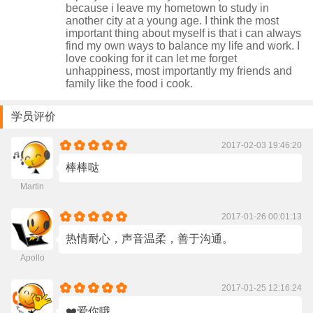
because i leave my hometown to study in
another city at a young age. I think the most
important thing about myself is that i can always
find my own ways to balance my life and work. I
love cooking for it can let me forget
unhappiness, most importantly my friends and
family like the food i cook.
学员评价
2017-02-03 19:46:20
棒棒哒
Martin
2017-01-26 00:01:13
热情耐心，声音温柔，善于沟通。
Apollo
2017-01-25 12:16:24
❤️爱你哦