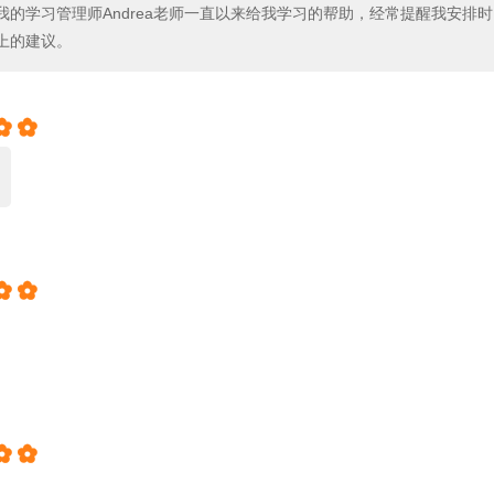
我的学习管理师Andrea老师一直以来给我学习的帮助，经常提醒我安排
上的建议。





