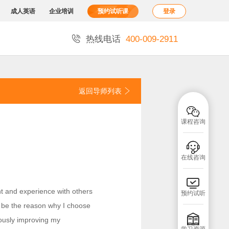
成人英语
企业培训
预约试听课
登录

热线电话
400-009-2911
返回导师列表


课程咨询

在线咨询

ght and experience with others
预约试听
y be the reason why I choose

uously improving my