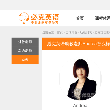
首页
课程体
当前位置：
首页
>
全球师资
>
助教列表
>
必克英语助教
外教老师
必克英语助教老师Andrea怎么样
双语老师
助教
Andrea