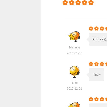








Andr
Michelle
2016-01-06



nice~
Helen
2015-12-01


