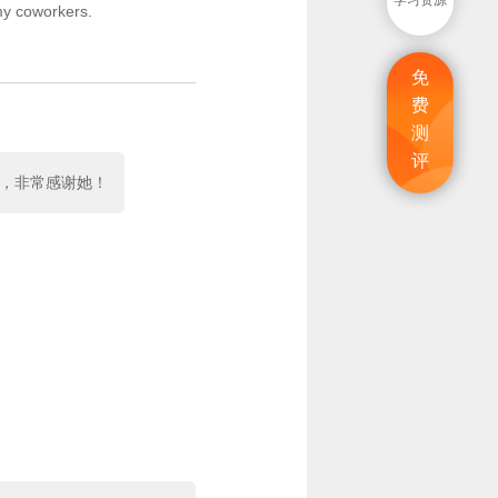
学习资源
 my coworkers.
免
费
测
评
惑，非常感谢她！